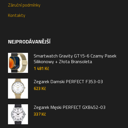
Záruční podmínky
Kontakty
NEJPRODÁVANĚJŠÍ
Smartwatch Gravity GT15-6 Czarny Pasek
Silikonowy + Złota Bransoleta
1 481
Kč
Zegarek Damski PERFECT F353-03
623
Kč
Zegarek Męski PERFECT GXB452-03
337
Kč