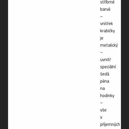
stříbrné
barvě
–
vnitřek
krabičky
je
metalický
–
uvnitř
speciální
šedá
pěna
na
hodinky
–
vše
v
příjemných