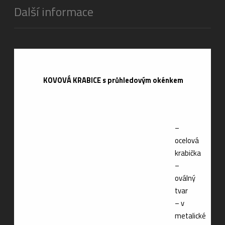
Další informace
KOVOVÁ KRABICE s průhledovým okénkem
–
ocelová
krabička
–
oválný
tvar
– v
metalické