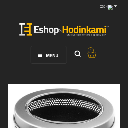
CZK, KČ
0
MENU