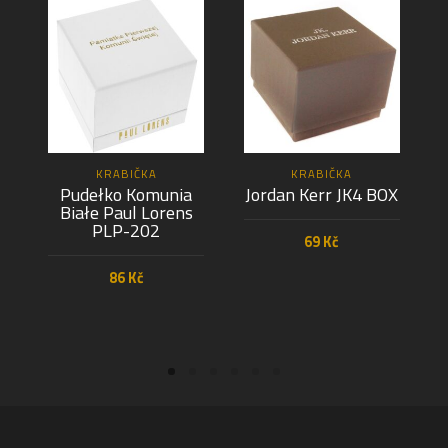
KRABIČKA
KRABIČKA
Pudełko Komunia
Jordan Kerr JK4 BOX
Białe Paul Lorens
PLP-202
69
Kč
86
Kč
PŘIDAT DO KOŠÍKU
PŘIDAT DO KOŠÍKU