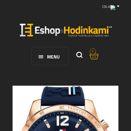
CZK, KČ
0
MENU