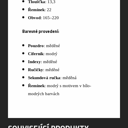
Tloušťka
: 13,3
Řemínek
: 22
Obvod
: 165–220
Barevné provedení:
Pouzdro
: měděné
Ciferník
: modrý
Indexy
: měděné
Ručičky
: měděné
Sekundová ručka
: měděná
Řemínek
: modrý s motivem v bílo-
modrých barvách