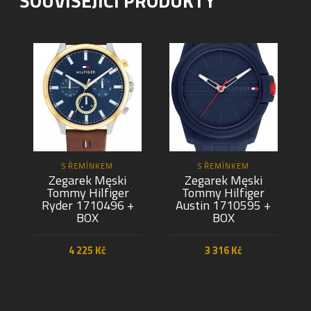
SOUVISEJÍCÍ PRODUKTY
S ŘEMÍNKEM
S ŘEMÍNKEM
Zegarek Męski
Zegarek Męski
Tommy Hilfiger
Tommy Hilfiger
Ryder 1710496 +
Austin 1710595 +
BOX
BOX
4 225
Kč
3 316
Kč
PŘIDAT DO KOŠÍKU
PŘIDAT DO KOŠÍKU