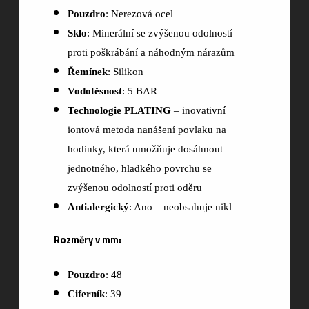
Pouzdro
: Nerezová ocel
Sklo
: Minerální se zvýšenou odolností
proti poškrábání a náhodným nárazům
Řemínek
: Silikon
Vodotěsnost
: 5 BAR
Technologie PLATING
– inovativní
iontová metoda nanášení povlaku na
hodinky, která umožňuje dosáhnout
jednotného, hladkého povrchu se
zvýšenou odolností proti oděru
Antialergický
: Ano – neobsahuje nikl
Rozměry v mm:
Pouzdro
: 48
Ciferník
: 39