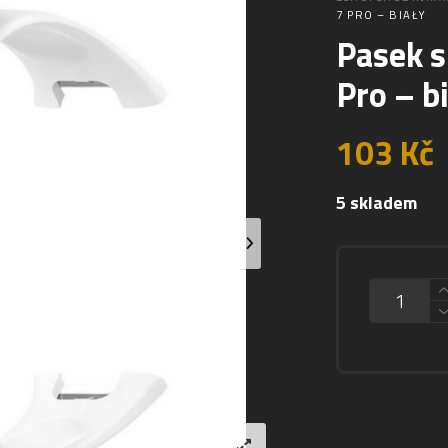
7 PRO – BIAŁY
Pasek s
Pro – b
103
Kč
5 skladem
MNOŽSTVÍ