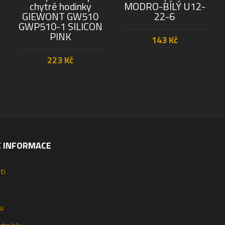
chytré hodinky
MODRO-BÍLÝ U12-
GIEWONT GW510
22-6
GWP510-1 SILICON
PINK
143
Kč
223
Kč
PŘIDAT DO KOŠÍKU
PŘIDAT DO KOŠÍKU
É INFORMACE
ti
u