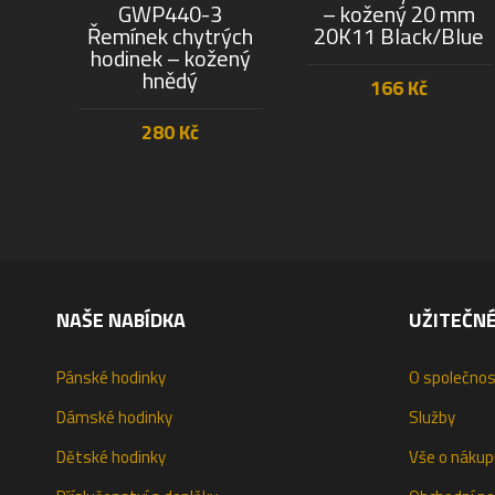
GWP440-3
– kožený 20 mm
Řemínek chytrých
20K11 Black/Blue
hodinek – kožený
hnědý
166
Kč
280
Kč
PŘIDAT DO KOŠÍKU
PŘIDAT DO KOŠÍKU
NAŠE NABÍDKA
UŽITEČN
Pánské hodinky
O společnos
Dámské hodinky
Služby
Dětské hodinky
Vše o nákup