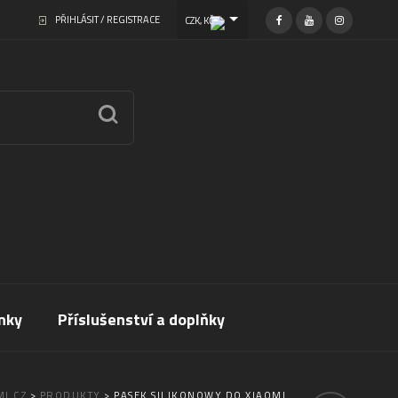
PŘIHLÁSIT / REGISTRACE
CZK, KČ
nky
Příslušenství a doplňky
I.CZ
>
PRODUKTY
>
PASEK SILIKONOWY DO XIAOMI