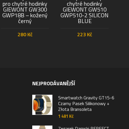
pro chytré hodinky
chytré hodinky
ČE
GIEWONT GW300
GIEWONT GW510
GWP18B – kožený
GWP510-2 SILICON
černý
BLUE
280
Kč
223
Kč
PŘIDAT DO KOŠÍKU
PŘIDAT DO KOŠÍKU
NEJPRODÁVANĚJŠÍ
Smartwatch Gravity GT15-6
Czarny Pasek Silikonowy +
Złota Bransoleta
1 481
Kč
Zegarek Damski PERFECT