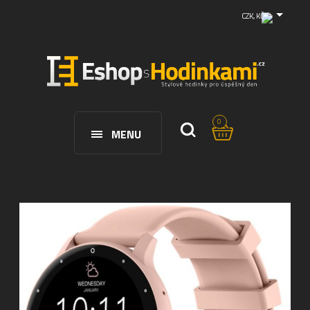
CZK, KČ
0
MENU