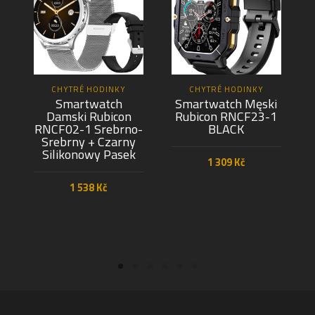
CHYTRÉ HODINKY
CHYTRÉ HODINKY
Smartwatch
Smartwatch Męski
Damski Rubicon
Rubicon RNCF23-1
RNCF02-1 Srebrno-
BLACK
Srebrny + Czarny
Silikonowy Pasek
1 309
Kč
1 538
Kč
PŘIDAT DO KOŠÍKU
PŘIDAT DO KOŠÍKU