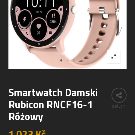
Smartwatch Damski
Rubicon RNCF16-1
SDÍLET
Różowy
1 023
Kč