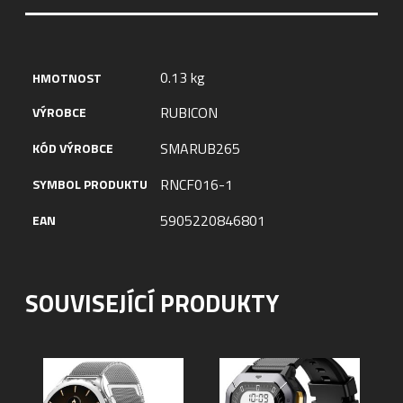
0.13 kg
HMOTNOST
RUBICON
VÝROBCE
SMARUB265
KÓD VÝROBCE
RNCF016-1
SYMBOL PRODUKTU
5905220846801
EAN
SOUVISEJÍCÍ PRODUKTY