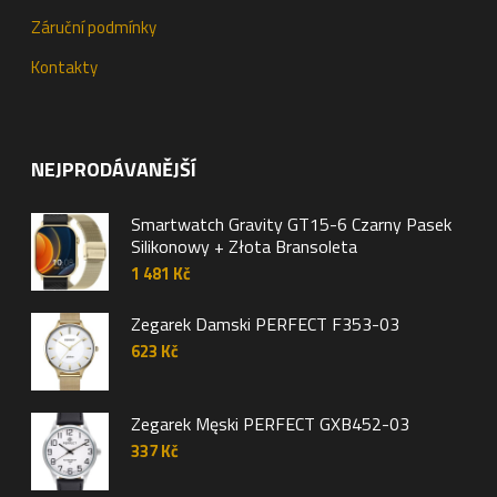
Záruční podmínky
Kontakty
NEJPRODÁVANĚJŠÍ
Smartwatch Gravity GT15-6 Czarny Pasek
Silikonowy + Złota Bransoleta
1 481
Kč
Zegarek Damski PERFECT F353-03
623
Kč
Zegarek Męski PERFECT GXB452-03
337
Kč