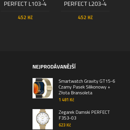
PERFECT L103-4
PERFECT L203-4
P
452
Kč
452
Kč
PŘIDAT DO KOŠÍKU
PŘIDAT DO KOŠÍKU
NEJPRODÁVANĚJŠÍ
Smartwatch Gravity GT15-6
Czarny Pasek Silikonowy +
Złota Bransoleta
1 481
Kč
Zegarek Damski PERFECT
F353-03
623
Kč