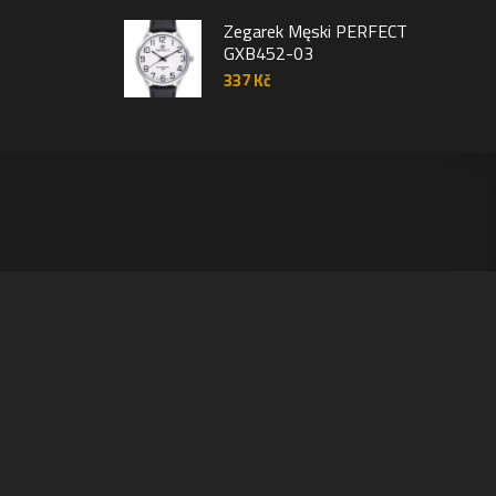
Zegarek Męski PERFECT
GXB452-03
337
Kč