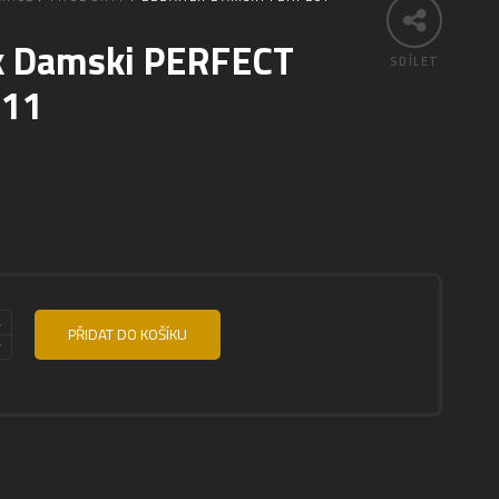
k Damski PERFECT
SDÍLET
-11
PŘIDAT DO KOŠÍKU