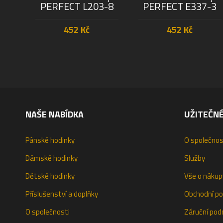
PERFECT L203-8
PERFECT E337-3
452
Kč
452
Kč
PŘIDAT DO KOŠÍKU
PŘIDAT DO KOŠÍKU
NAŠE NABÍDKA
UŽITEČN
Pánské hodinky
O společnos
Dámské hodinky
Služby
Dětské hodinky
Vše o nákup
Příslušenství a doplňky
Obchodní p
O společnosti
Záruční pod