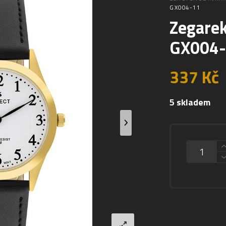
GX004-11
Zegare
GX004
337
Kč
5 skladem
MNOŽSTVÍ