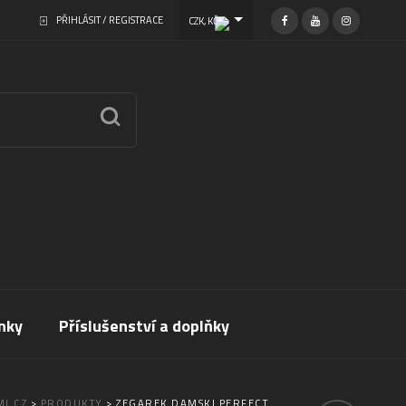
PŘIHLÁSIT / REGISTRACE
CZK, KČ
nky
Příslušenství a doplňky
I.CZ
>
PRODUKTY
>
ZEGAREK DAMSKI PERFECT