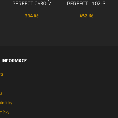
PERFECT C530-7
PERFECT L102-3
394
Kč
452
Kč
PŘIDAT DO KOŠÍKU
PŘIDAT DO KOŠÍKU
É INFORMACE
ti
u
odmínky
mínky