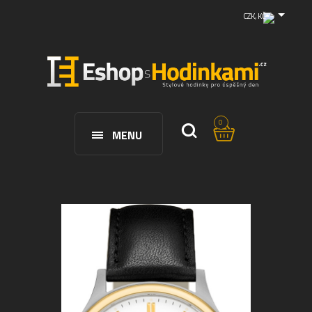
CZK, KČ
0
MENU