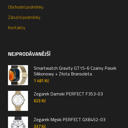
Obchodní podmínky
Záruční podmínky
Kontakty
NEJPRODÁVANĚJŠÍ
Smartwatch Gravity GT15-6 Czarny Pasek
Silikonowy + Złota Bransoleta
1 481
Kč
Zegarek Damski PERFECT F353-03
623
Kč
Zegarek Męski PERFECT GXB452-03
337
Kč