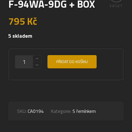
F-94WA-9DG + BOX
SDÍLET
795
Kč
5 skladem
MNOŽSTVÍ
PŘIDAT DO KOŠÍKU
SKU:
CA0194
Kategorie:
S řemínkem