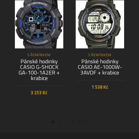
S ŘEMÍNKEM
S ŘEMÍNKEM
Pánské hodinky
Pánské hodinky
CASIO G-SHOCK
CASIO AE-1000W-
GA-100-1A2ER +
3AVDF + krabice
krabice
1 538
Kč
3 253
Kč
PŘIDAT DO KOŠÍKU
PŘIDAT DO KOŠÍKU