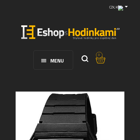
CZK, KČ
0
MENU