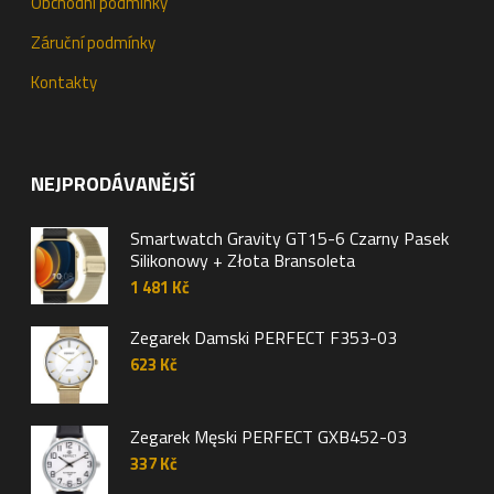
Obchodní podmínky
Záruční podmínky
Kontakty
NEJPRODÁVANĚJŠÍ
Smartwatch Gravity GT15-6 Czarny Pasek
Silikonowy + Złota Bransoleta
1 481
Kč
Zegarek Damski PERFECT F353-03
623
Kč
Zegarek Męski PERFECT GXB452-03
337
Kč