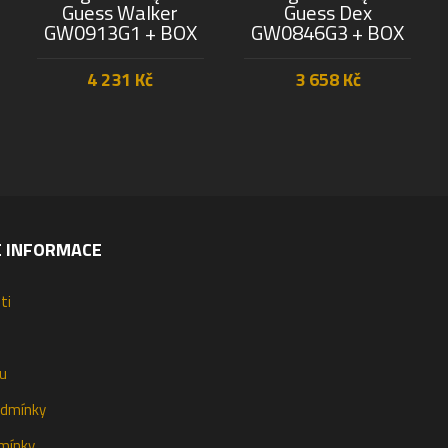
Guess Walker
Guess Dex
GW0913G1 + BOX
GW0846G3 + BOX
4 231
Kč
3 658
Kč
PŘIDAT DO KOŠÍKU
PŘIDAT DO KOŠÍKU
É INFORMACE
ti
u
odmínky
mínky