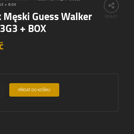
3 + BOX
k Męski Guess Walker
SDÍLET
3G3 + BOX
č
PŘIDAT DO KOŠÍKU