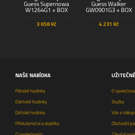
Guess Supernowa
Guess Walker
W1264G1 + BOX
GW0901G3 + BOX
3 658
Kč
4 231
Kč
PŘIDAT DO KOŠÍKU
PŘIDAT DO KOŠÍKU
NAŠE NABÍDKA
UŽITEČN
Pánské hodinky
O společnos
Dámské hodinky
Služby
Dětské hodinky
Vše o nákup
Příslušenství a doplňky
Obchodní p
O společnosti
Záruční pod