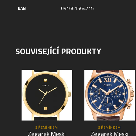
091661564215
EAN
SOUVISEJÍCÍ PRODUKTY
S ŘEMÍNKEM
S ŘEMÍNKEM
Zegarek Męski
Zegarek Męski