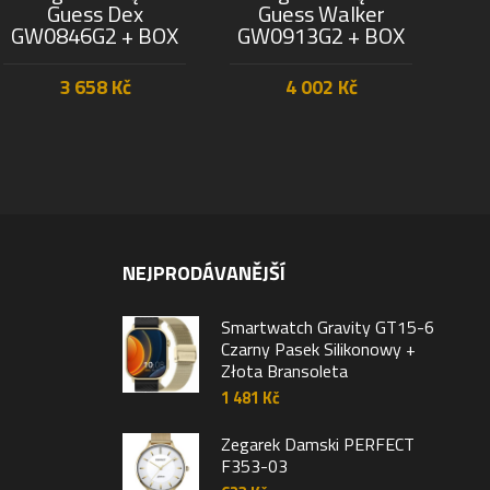
Guess Dex
Guess Walker
GW0846G2 + BOX
GW0913G2 + BOX
3 658
Kč
4 002
Kč
PŘIDAT DO KOŠÍKU
PŘIDAT DO KOŠÍKU
NEJPRODÁVANĚJŠÍ
Smartwatch Gravity GT15-6
Czarny Pasek Silikonowy +
Złota Bransoleta
1 481
Kč
Zegarek Damski PERFECT
F353-03