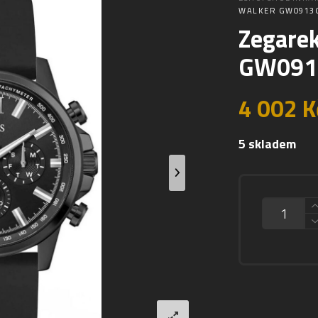
WALKER GW0913G
Zegare
GW091
4 002
K
5 skladem
MNOŽSTVÍ