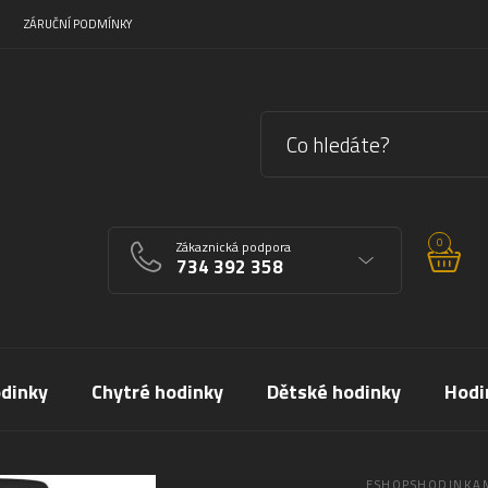
ZÁRUČNÍ PODMÍNKY
0
Zákaznická podpora
734 392 358
dinky
Chytré hodinky
Dětské hodinky
Hodi
ESHOPSHODINKAM