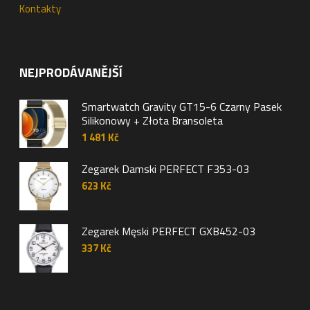
Kontakty
NEJPRODÁVANĚJŠÍ
Smartwatch Gravity GT15-6 Czarny Pasek
Silikonowy + Złota Bransoleta
1 481
Kč
Zegarek Damski PERFECT F353-03
623
Kč
Zegarek Męski PERFECT GXB452-03
337
Kč