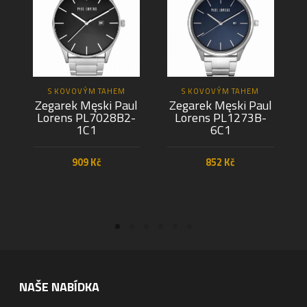
S KOVOVÝM TAHEM
S KOVOVÝM TAHEM
Zegarek Męski Paul
Zegarek Męski Paul
Lorens PL7028B2-
Lorens PL1273B-
1C1
6C1
909
Kč
852
Kč
PŘIDAT DO KOŠÍKU
PŘIDAT DO KOŠÍKU
NAŠE NABÍDKA