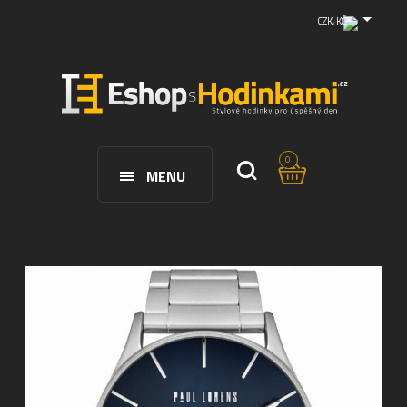
CZK, KČ
0
MENU