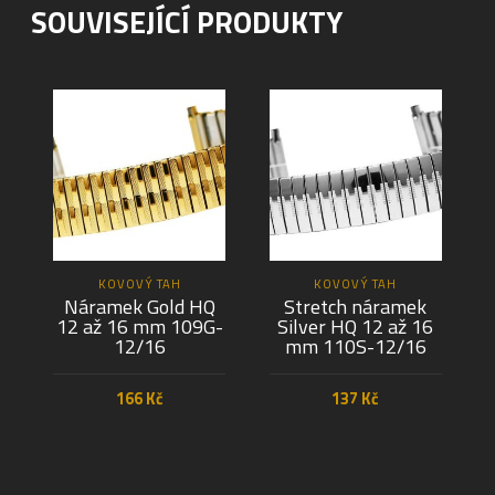
SOUVISEJÍCÍ PRODUKTY
KOVOVÝ TAH
KOVOVÝ TAH
Náramek Gold HQ
Stretch náramek
12 až 16 mm 109G-
Silver HQ 12 až 16
12/16
mm 110S-12/16
166
Kč
137
Kč
PŘIDAT DO KOŠÍKU
PŘIDAT DO KOŠÍKU