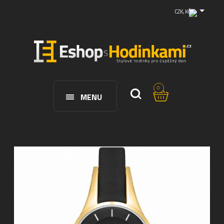
CZK, KČ
0
MENU