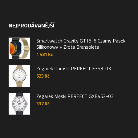
NEJPRODÁVANĚJŠÍ
Smartwatch Gravity GT15-6 Czarny Pasek
Silikonowy + Złota Bransoleta
1 481
Kč
Zegarek Damski PERFECT F353-03
623
Kč
Zegarek Męski PERFECT GXB452-03
337
Kč