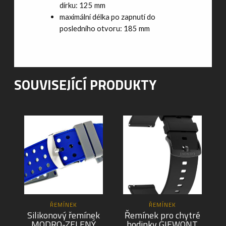
dírku: 125 mm
maximální délka po zapnutí do
posledního otvoru: 185 mm
SOUVISEJÍCÍ PRODUKTY
ŘEMÍNEK
ŘEMÍNEK
Silikonový řemínek
Řemínek pro chytré
MODRO-ZELENÝ
hodinky GIEWONT