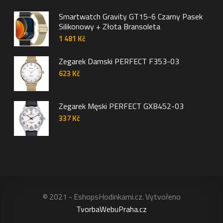
Smartwatch Gravity GT15-6 Czarny Pasek
Silikonowy + Złota Bransoleta
1 481
Kč
Zegarek Damski PERFECT F353-03
623
Kč
Zegarek Męski PERFECT GXB452-03
337
Kč
© 2021 - EshopsHodinkami.cz. Vytvořeno
TvorbaWebuPraha.cz