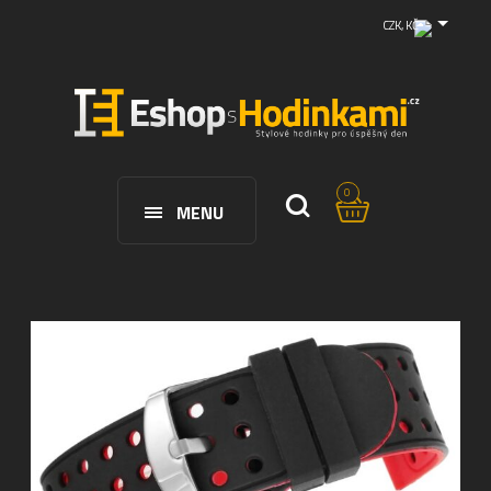
CZK, KČ
0
MENU