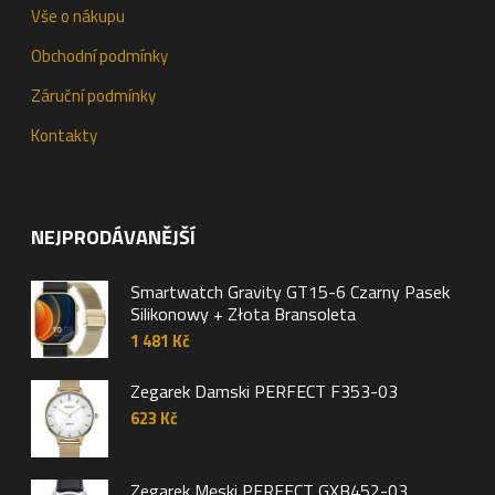
Vše o nákupu
Obchodní podmínky
Záruční podmínky
Kontakty
NEJPRODÁVANĚJŠÍ
Smartwatch Gravity GT15-6 Czarny Pasek
Silikonowy + Złota Bransoleta
1 481
Kč
Zegarek Damski PERFECT F353-03
623
Kč
Zegarek Męski PERFECT GXB452-03