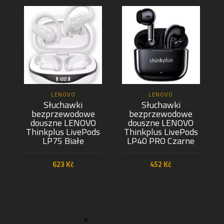
LENOVO
LENOVO
Słuchawki
Słuchawki
bezprzewodowe
bezprzewodowe
douszne LENOVO
douszne LENOVO
Thinkplus LivePods
Thinkplus LivePods
LP75 Białe
LP40 PRO Czarne
623
Kč
452
Kč
PŘIDAT DO KOŠÍKU
PŘIDAT DO KOŠÍKU