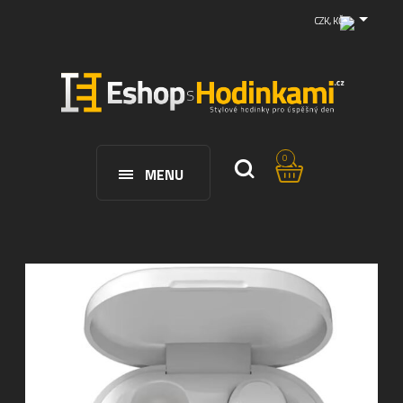
CZK, KČ
0
MENU