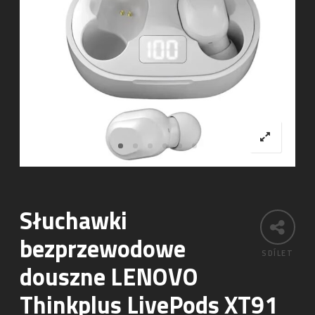
Słuchawki
bezprzewodowe
SDÍLET
douszne LENOVO
Thinkplus LivePods XT91