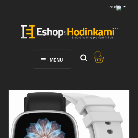
CZK, KČ
0
MENU