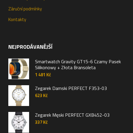
Záruční podmínky
Kontakty
NEJPRODÁVANĚJŠÍ
Smartwatch Gravity GT15-6 Czarny Pasek
Silikonowy + Złota Bransoleta
1 481
Kč
Zegarek Damski PERFECT F353-03
623
Kč
Zegarek Męski PERFECT GXB452-03
337
Kč