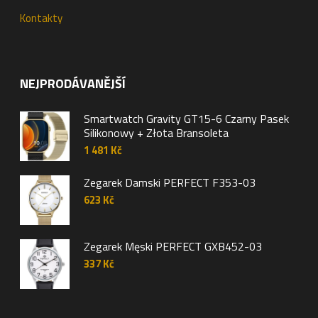
Kontakty
NEJPRODÁVANĚJŠÍ
Smartwatch Gravity GT15-6 Czarny Pasek
Silikonowy + Złota Bransoleta
1 481
Kč
Zegarek Damski PERFECT F353-03
623
Kč
Zegarek Męski PERFECT GXB452-03
337
Kč