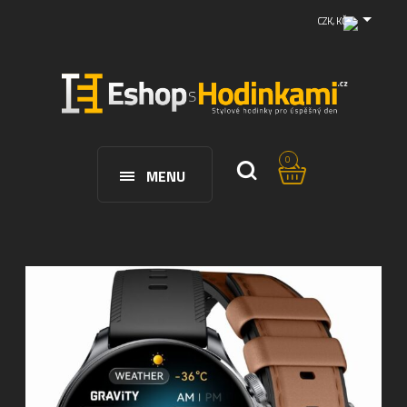
CZK, KČ
0
MENU