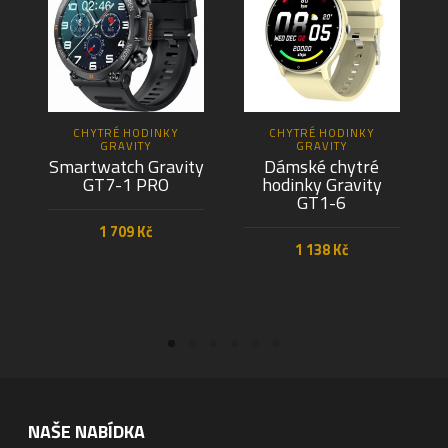
CHYTRÉ HODINKY
CHYTRÉ HODINKY
GRAVITY
GRAVITY
Smartwatch Gravity
Dámské chytré
GT7-1 PRO
hodinky Gravity
GT1-6
1 709
Kč
1 138
Kč
PŘIDAT DO KOŠÍKU
PŘIDAT DO KOŠÍKU
NAŠE NABÍDKA