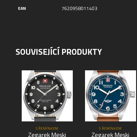
7620958011403
EAN
SOUVISEJÍCÍ PRODUKTY
S ŘEMÍNKEM
S ŘEMÍNKEM
Zegarek Męski
Zegarek Męski