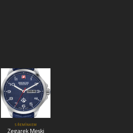
S ŘEMÍNKEM
Zegarek Męski