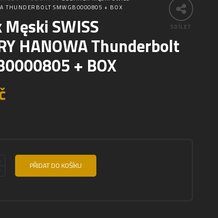
A THUNDERBOLT SMWGB0000805 + BOX
k Męski SWISS
SDÍLET
RY HANOWA Thunderbolt
0000805 + BOX
č
PŘIDAT DO KOŠÍKU