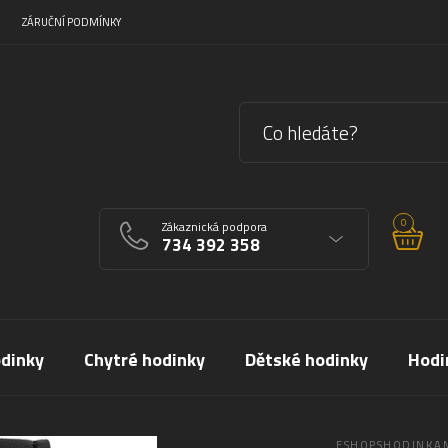
ZÁRUČNÍ PODMÍNKY
0
Zákaznická podpora
734 392 358
dinky
Chytré hodinky
Dětské hodinky
Hodi
ESHOPSHODINKAM