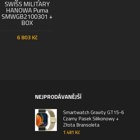
SWISS MILITARY
HANOWA Puma
SMWGB2100301 +
BOX
6 803
Kč
PŘIDAT DO KOŠÍKU
NEJPRODÁVANĚJŠÍ
Smartwatch Gravity GT15-6
Czarny Pasek Silikonowy +
Złota Bransoleta
1 481
Kč