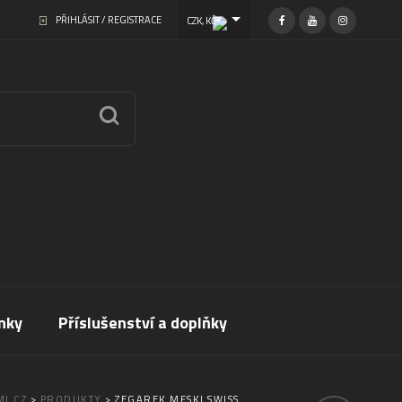
PŘIHLÁSIT / REGISTRACE
CZK, KČ
nky
Příslušenství a doplňky
I.CZ
>
PRODUKTY
>
ZEGAREK MĘSKI SWISS