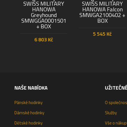
SWISS MILITARY
SWISS MILITARY
HANOWA
HANOWA Falcon
Greyhound
SMWGA2100402 +
SMWGGA0001501
BOX
+ BOX
5 545
Kč
6 803
Kč
PŘIDAT DO KOŠÍKU
PŘIDAT DO KOŠÍKU
NAŠE NABÍDKA
UŽITEČN
Pánské hodinky
O společnos
Dámské hodinky
Služby
Dětské hodinky
Vše o nákup