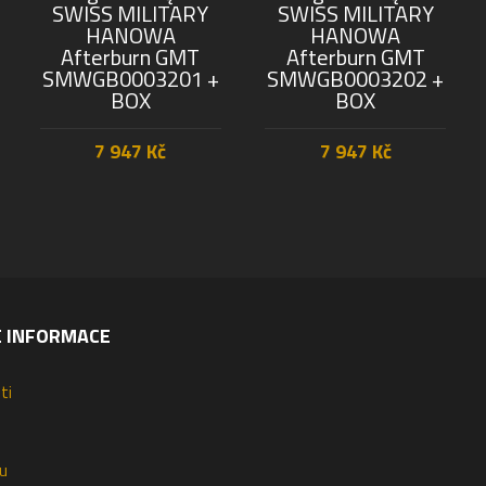
SWISS MILITARY
SWISS MILITARY
HANOWA
HANOWA
Afterburn GMT
Afterburn GMT
SMWGB0003201 +
SMWGB0003202 +
BOX
BOX
7 947
Kč
7 947
Kč
PŘIDAT DO KOŠÍKU
PŘIDAT DO KOŠÍKU
É INFORMACE
ti
u