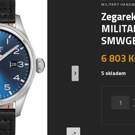
MILITARY HANOW
Zegare
MILITA
SMWGB
6 803
K
5 skladem
MNOŽSTVÍ