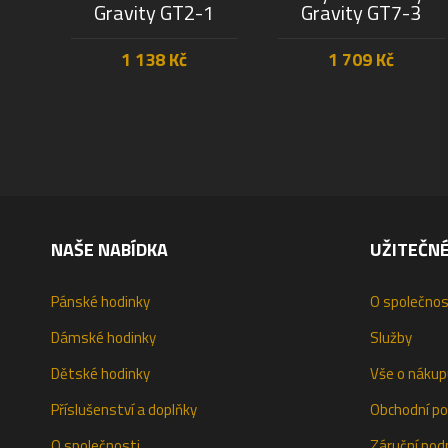
Gravity GT2-1
Gravity GT7-3
1 138
Kč
1 709
Kč
PŘIDAT DO KOŠÍKU
PŘIDAT DO KOŠÍKU
NAŠE NABÍDKA
UŽITEČN
Pánské hodinky
O společnos
Dámské hodinky
Služby
Dětské hodinky
Vše o nákup
Příslušenství a doplňky
Obchodní p
O společnosti
Záruční pod