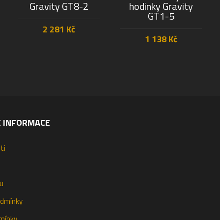
Gravity GT8-2
hodinky Gravity
GT1-5
2 281
Kč
1 138
Kč
PŘIDAT DO KOŠÍKU
PŘIDAT DO KOŠÍKU
É INFORMACE
ti
u
odmínky
mínky