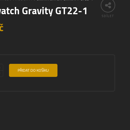
atch Gravity GT22-1
SDÍLET
č
PŘIDAT DO KOŠÍKU