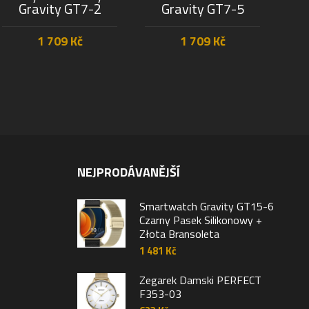
Gravity GT7-2
Gravity GT7-5
1 709
Kč
1 709
Kč
PŘIDAT DO KOŠÍKU
PŘIDAT DO KOŠÍKU
NEJPRODÁVANĚJŠÍ
Smartwatch Gravity GT15-6
Czarny Pasek Silikonowy +
Złota Bransoleta
1 481
Kč
Zegarek Damski PERFECT
F353-03