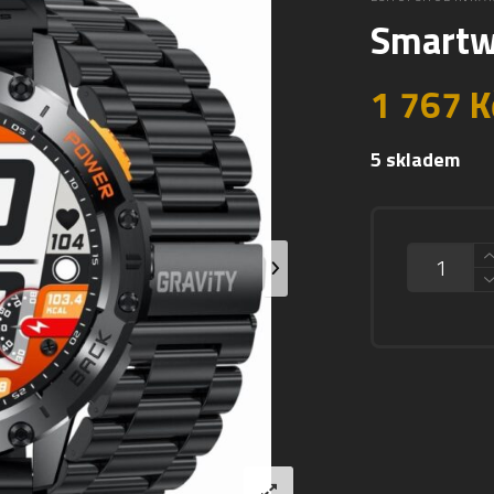
Smartw
1 767
K
5 skladem
MNOŽSTVÍ