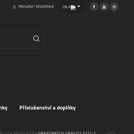
PŘIHLÁSIT / REGISTRACE
CZK, KČ
nky
Příslušenství a doplňky
I.CZ
>
PRODUKTY
>
SMARTWATCH GRAVITY GT22-1