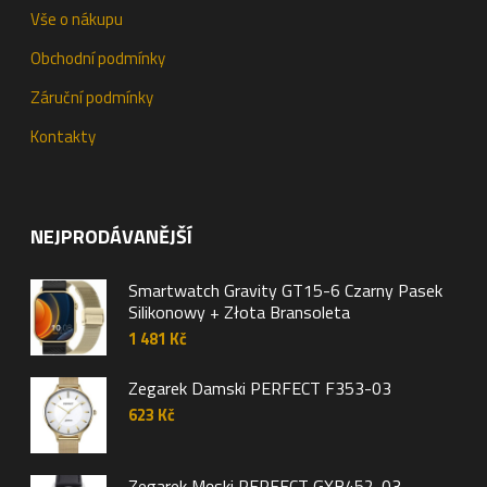
Vše o nákupu
Obchodní podmínky
Záruční podmínky
Kontakty
NEJPRODÁVANĚJŠÍ
Smartwatch Gravity GT15-6 Czarny Pasek
Silikonowy + Złota Bransoleta
1 481
Kč
Zegarek Damski PERFECT F353-03
623
Kč
Zegarek Męski PERFECT GXB452-03