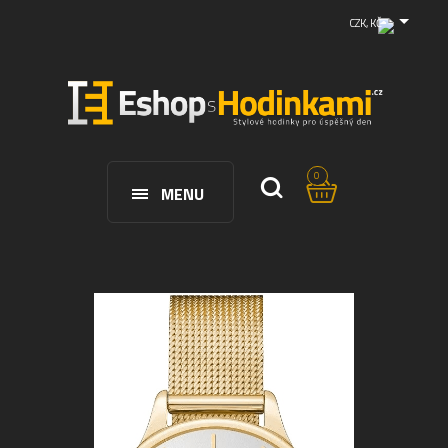
CZK, KČ
0
MENU