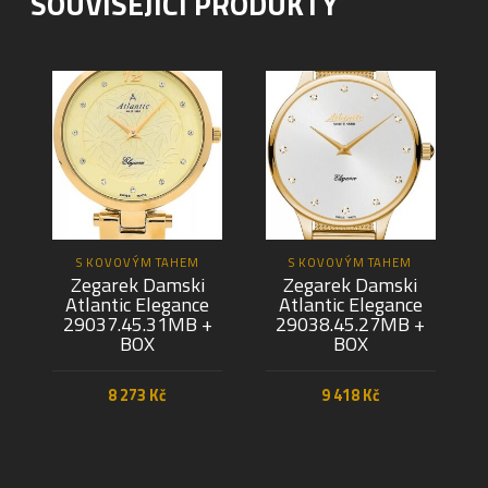
SOUVISEJÍCÍ PRODUKTY
S KOVOVÝM TAHEM
S KOVOVÝM TAHEM
Zegarek Damski
Zegarek Damski
Atlantic Elegance
Atlantic Elegance
29037.45.31MB +
29038.45.27MB +
BOX
BOX
8 273
Kč
9 418
Kč
PŘIDAT DO KOŠÍKU
PŘIDAT DO KOŠÍKU