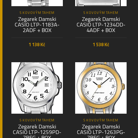
S KOVOVÝM TAHEM
S KOVOVÝM TAHEM
Zegarek Damski
Zegarek Damski
CASIO LTP-1183A-
CASIO LTP-1234DD-
2ADF + BOX
4ADF + BOX
1 138
Kč
1 538
Kč
PŘIDAT DO KOŠÍKU
PŘIDAT DO KOŠÍKU
S KOVOVÝM TAHEM
S KOVOVÝM TAHEM
Zegarek Damski
Zegarek Damski
CASIO LTP-1259PD-
CASIO LTP-1263PG-
7BEG + BOX
7BEG + BOX