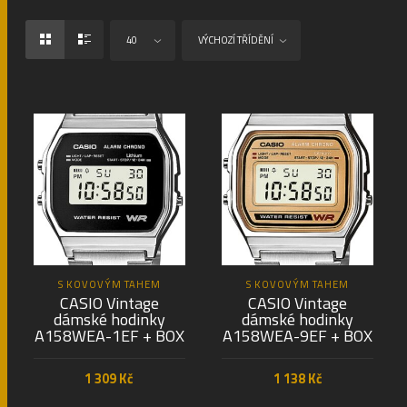
40
VÝCHOZÍ TŘÍDĚNÍ
S KOVOVÝM TAHEM
S KOVOVÝM TAHEM
CASIO Vintage
CASIO Vintage
dámské hodinky
dámské hodinky
A158WEA-1EF + BOX
A158WEA-9EF + BOX
1 309
Kč
1 138
Kč