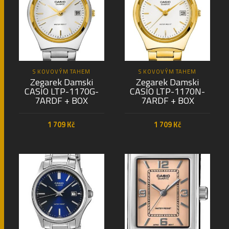
S KOVOVÝM TAHEM
S KOVOVÝM TAHEM
Zegarek Damski
Zegarek Damski
CASIO LTP-1170G-
CASIO LTP-1170N-
7ARDF + BOX
7ARDF + BOX
1 709
Kč
1 709
Kč
PŘIDAT DO KOŠÍKU
PŘIDAT DO KOŠÍKU