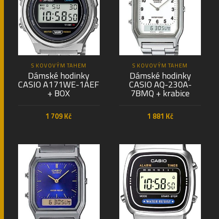
S KOVOVÝM TAHEM
S KOVOVÝM TAHEM
Dámské hodinky
Dámské hodinky
CASIO A171WE-1AEF
CASIO AQ-230A-
+ BOX
7BMQ + krabice
1 709
Kč
1 881
Kč
PŘIDAT DO KOŠÍKU
PŘIDAT DO KOŠÍKU