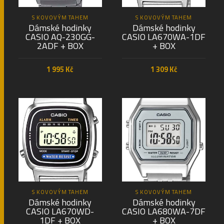
S KOVOVÝM TAHEM
S KOVOVÝM TAHEM
Dámské hodinky
Dámské hodinky
CASIO AQ-230GG-
CASIO LA670WA-1DF
2ADF + BOX
+ BOX
1 995
Kč
1 309
Kč
PŘIDAT DO KOŠÍKU
PŘIDAT DO KOŠÍKU
S KOVOVÝM TAHEM
S KOVOVÝM TAHEM
Dámské hodinky
Dámské hodinky
CASIO LA670WD-
CASIO LA680WA-7DF
1DF + BOX
+ BOX