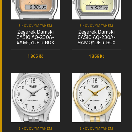
S KOVOVÝM TAHEM
S KOVOVÝM TAHEM
Zegarek Damski
Zegarek Damski
CASIO AQ-230A-
CASIO AQ-230A-
4AMQYDF + BOX
9AMQYDF + BOX
1 366
Kč
1 366
Kč
PŘIDAT DO KOŠÍKU
PŘIDAT DO KOŠÍKU
S KOVOVÝM TAHEM
S KOVOVÝM TAHEM