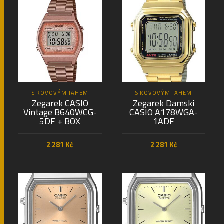
S KOVOVÝM TAHEM
S KOVOVÝM TAHEM
Zegarek CASIO
Zegarek Damski
Vintage B640WCG-
CASIO A178WGA-
5DF + BOX
1ADF
2 281
Kč
2 281
Kč
PŘIDAT DO KOŠÍKU
PŘIDAT DO KOŠÍKU