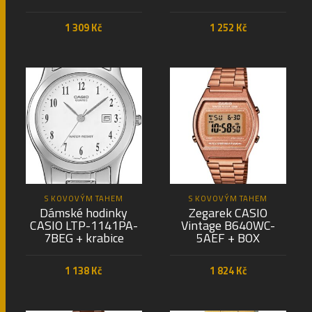
1 309
Kč
1 252
Kč
PŘIDAT DO KOŠÍKU
PŘIDAT DO KOŠÍKU
S KOVOVÝM TAHEM
S KOVOVÝM TAHEM
Dámské hodinky
Zegarek CASIO
CASIO LTP-1141PA-
Vintage B640WC-
7BEG + krabice
5AEF + BOX
1 138
Kč
1 824
Kč
PŘIDAT DO KOŠÍKU
PŘIDAT DO KOŠÍKU