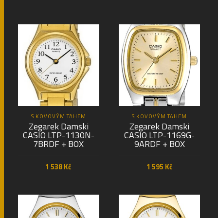
PŘIDAT DO KOŠÍKU
PŘIDAT DO KOŠÍKU
S KOVOVÝM TAHEM
S KOVOVÝM TAHEM
Zegarek Damski
Zegarek Damski
CASIO LTP-1130N-
CASIO LTP-1169G-
7BRDF + BOX
9ARDF + BOX
1 538
Kč
1 595
Kč
PŘIDAT DO KOŠÍKU
PŘIDAT DO KOŠÍKU