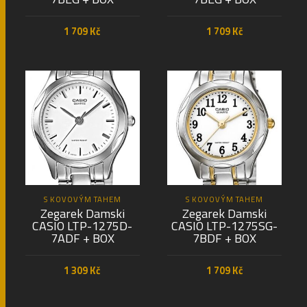
1 709
Kč
1 709
Kč
PŘIDAT DO KOŠÍKU
PŘIDAT DO KOŠÍKU
S KOVOVÝM TAHEM
S KOVOVÝM TAHEM
Zegarek Damski
Zegarek Damski
CASIO LTP-1275D-
CASIO LTP-1275SG-
7ADF + BOX
7BDF + BOX
1 309
Kč
1 709
Kč
PŘIDAT DO KOŠÍKU
PŘIDAT DO KOŠÍKU