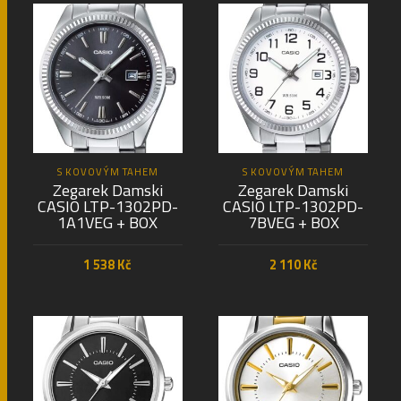
S KOVOVÝM TAHEM
S KOVOVÝM TAHEM
Zegarek Damski
Zegarek Damski
CASIO LTP-1302PD-
CASIO LTP-1302PD-
1A1VEG + BOX
7BVEG + BOX
1 538
Kč
2 110
Kč
PŘIDAT DO KOŠÍKU
PŘIDAT DO KOŠÍKU