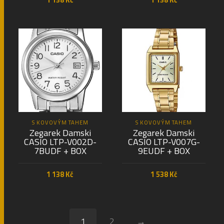
PŘIDAT DO KOŠÍKU
PŘIDAT DO KOŠÍKU
S KOVOVÝM TAHEM
S KOVOVÝM TAHEM
Zegarek Damski
Zegarek Damski
CASIO LTP-V002D-
CASIO LTP-V007G-
7BUDF + BOX
9EUDF + BOX
1 138
Kč
1 538
Kč
PŘIDAT DO KOŠÍKU
PŘIDAT DO KOŠÍKU
1
2
→