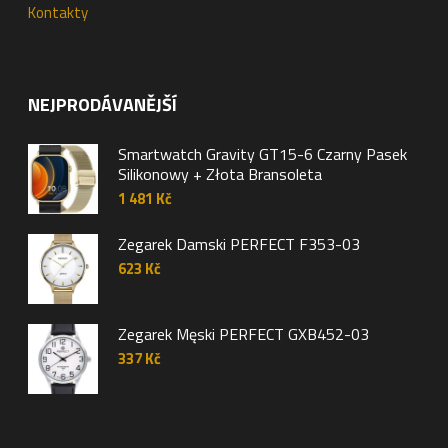
Kontakty
NEJPRODÁVANĚJŠÍ
Smartwatch Gravity GT15-6 Czarny Pasek
Silikonowy + Złota Bransoleta
1 481
Kč
Zegarek Damski PERFECT F353-03
623
Kč
Zegarek Męski PERFECT GXB452-03
337
Kč