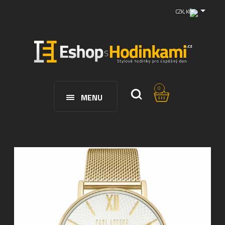
CZK, KČ
0
MENU