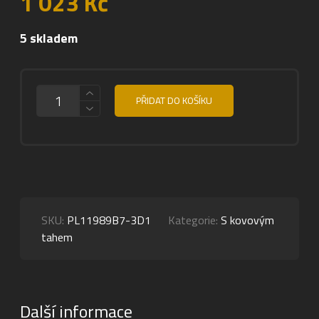
1 023
Kč
5 skladem
MNOŽSTVÍ
PŘIDAT DO KOŠÍKU
SKU:
PL11989B7-3D1
Kategorie:
S kovovým
tahem
Další informace