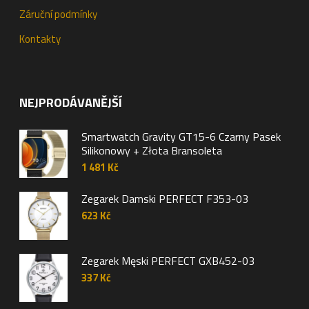
Záruční podmínky
Kontakty
NEJPRODÁVANĚJŠÍ
Smartwatch Gravity GT15-6 Czarny Pasek
Silikonowy + Złota Bransoleta
1 481
Kč
Zegarek Damski PERFECT F353-03
623
Kč
Zegarek Męski PERFECT GXB452-03
337
Kč