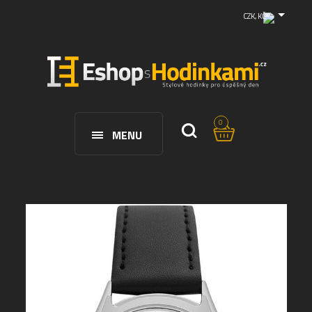
CZK, KČ
0
MENU