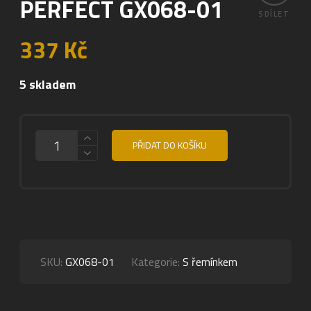
PERFECT GX068-01
SDÍLET
337
Kč
5 skladem
MNOŽSTVÍ
PŘIDAT DO KOŠÍKU
SKU:
GX068-01
Kategorie:
S řemínkem