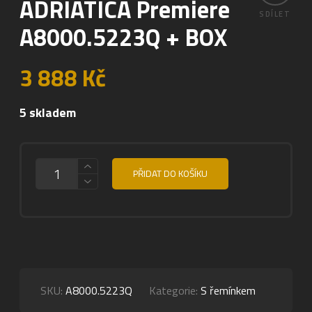
ADRIATICA Premiere
SDÍLET
A8000.5223Q + BOX
3 888
Kč
5 skladem
MNOŽSTVÍ
PŘIDAT DO KOŠÍKU
SKU:
A8000.5223Q
Kategorie:
S řemínkem