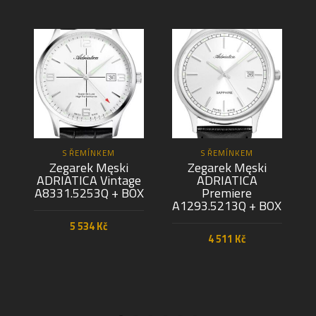
S ŘEMÍNKEM
S ŘEMÍNKEM
Zegarek Męski
Zegarek Męski
ADRIATICA Vintage
ADRIATICA
A8331.5253Q + BOX
Premiere
A1293.5213Q + BOX
5 534
Kč
4 511
Kč
PŘIDAT DO KOŠÍKU
PŘIDAT DO KOŠÍKU