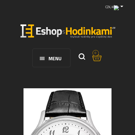
CZK, KČ
0
MENU