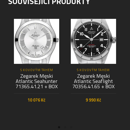
SOUVISEJÍCÍ PRODUKTY
S KOVOVÝM TAHEM
S KOVOVÝM TAHEM
Zegarek Męski
Zegarek Męski
Atlantic Seahunter
Atlantic Seaflight
71365.41.21 + BOX
70356.41.65 + BOX
10 076
Kč
9 990
Kč
PŘIDAT DO KOŠÍKU
PŘIDAT DO KOŠÍKU