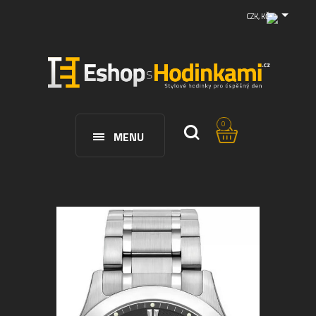
CZK, KČ
0
MENU