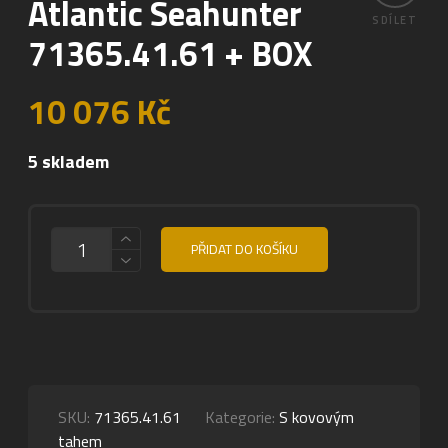
Atlantic Seahunter
SDÍLET
71365.41.61 + BOX
10 076
Kč
5 skladem
MNOŽSTVÍ
PŘIDAT DO KOŠÍKU
SKU:
71365.41.61
Kategorie:
S kovovým
tahem