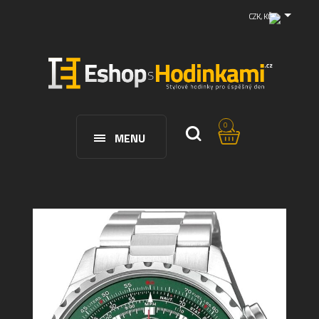
CZK, KČ
0
MENU