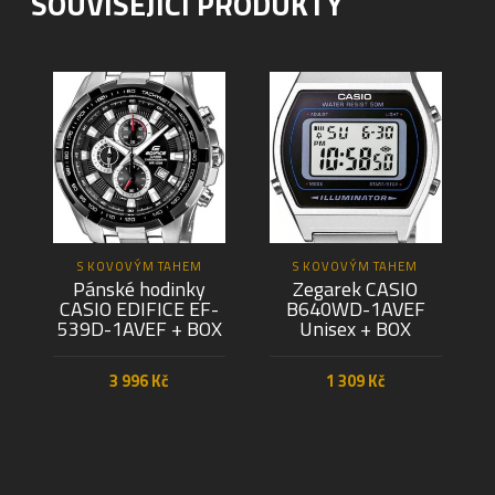
SOUVISEJÍCÍ PRODUKTY
S KOVOVÝM TAHEM
S KOVOVÝM TAHEM
Pánské hodinky
Zegarek CASIO
CASIO EDIFICE EF-
B640WD-1AVEF
539D-1AVEF + BOX
Unisex + BOX
3 996
Kč
1 309
Kč
PŘIDAT DO KOŠÍKU
PŘIDAT DO KOŠÍKU