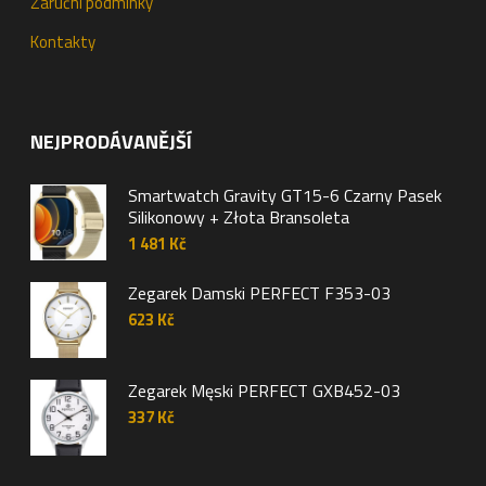
Záruční podmínky
Kontakty
NEJPRODÁVANĚJŠÍ
Smartwatch Gravity GT15-6 Czarny Pasek
Silikonowy + Złota Bransoleta
1 481
Kč
Zegarek Damski PERFECT F353-03
623
Kč
Zegarek Męski PERFECT GXB452-03
337
Kč