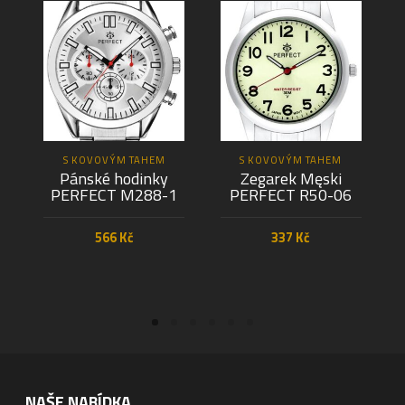
S KOVOVÝM TAHEM
S KOVOVÝM TAHEM
Pánské hodinky
Zegarek Męski
PERFECT M288-1
PERFECT R50-06
566
Kč
337
Kč
PŘIDAT DO KOŠÍKU
PŘIDAT DO KOŠÍKU
NAŠE NABÍDKA