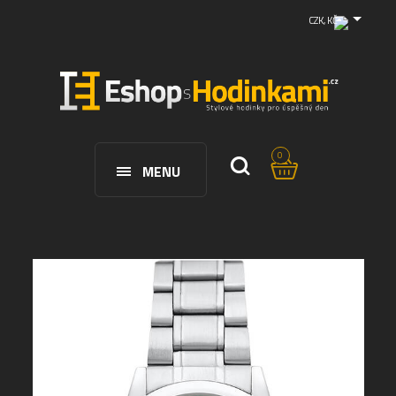
CZK, KČ
0
MENU