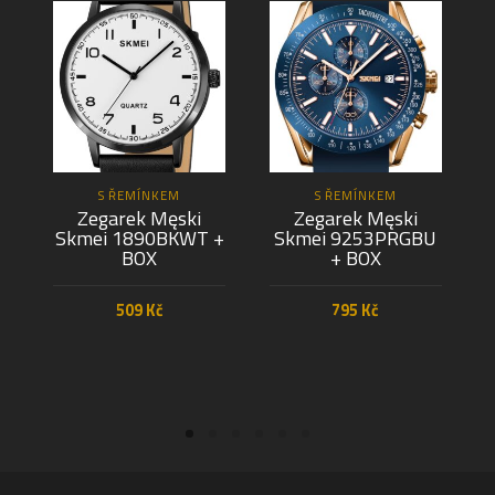
S ŘEMÍNKEM
S ŘEMÍNKEM
Zegarek Męski
Zegarek Męski
Skmei 1890BKWT +
Skmei 9253PRGBU
BOX
+ BOX
509
Kč
795
Kč
PŘIDAT DO KOŠÍKU
PŘIDAT DO KOŠÍKU