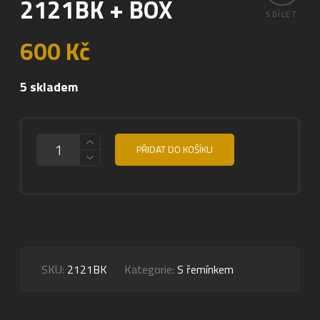
2121BK + BOX
SDÍLET
600
Kč
5 skladem
MNOŽSTVÍ
PŘIDAT DO KOŠÍKU
SKU:
2121BK
Kategorie:
S řemínkem