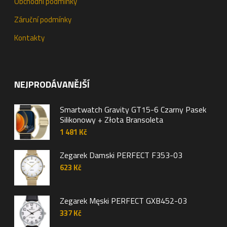
Obchodní podmínky
Záruční podmínky
Kontakty
NEJPRODÁVANĚJŠÍ
Smartwatch Gravity GT15-6 Czarny Pasek
Silikonowy + Złota Bransoleta
1 481
Kč
Zegarek Damski PERFECT F353-03
623
Kč
Zegarek Męski PERFECT GXB452-03
337
Kč