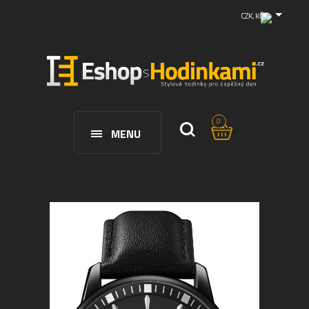
CZK, KČ
0
MENU