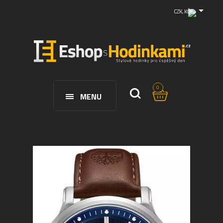
CZK, KČ
0
MENU