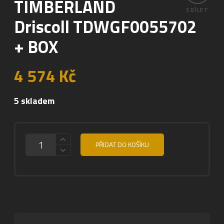
TIMBERLAND
SDÍLET
Driscoll TDWGF0055702
+ BOX
4 574
Kč
5 skladem
MNOŽSTVÍ
PŘIDAT DO KOŠÍKU