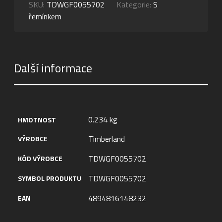
SKU:
TDWGF0055702
Kategorie:
S
řemínkem
Další informace
0.234 kg
HMOTNOST
Timberland
VÝROBCE
TDWGF0055702
KÓD VÝROBCE
TDWGF0055702
SYMBOL PRODUKTU
4894816148232
EAN