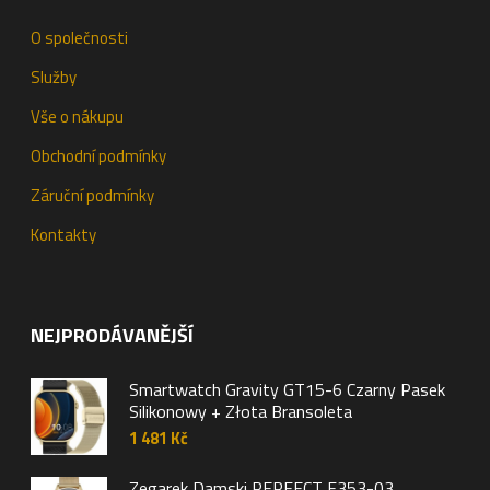
O společnosti
Služby
Vše o nákupu
Obchodní podmínky
Záruční podmínky
Kontakty
NEJPRODÁVANĚJŠÍ
Smartwatch Gravity GT15-6 Czarny Pasek
Silikonowy + Złota Bransoleta
1 481
Kč
Zegarek Damski PERFECT F353-03