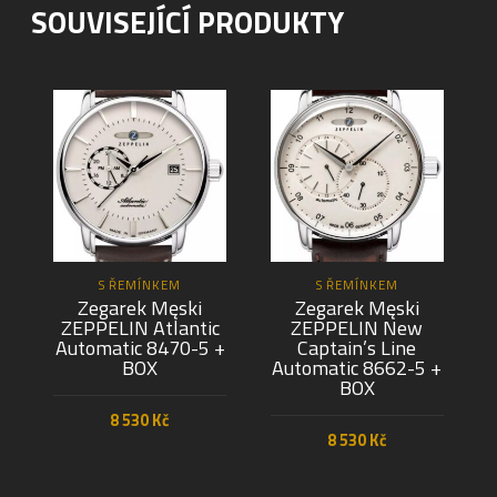
SOUVISEJÍCÍ PRODUKTY
S ŘEMÍNKEM
S ŘEMÍNKEM
Zegarek Męski
Zegarek Męski
ZEPPELIN Atlantic
ZEPPELIN New
Automatic 8470-5 +
Captain’s Line
BOX
Automatic 8662-5 +
BOX
8 530
Kč
8 530
Kč
PŘIDAT DO KOŠÍKU
PŘIDAT DO KOŠÍKU