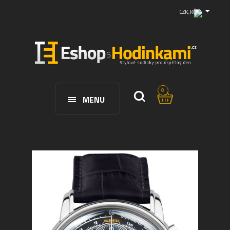
CZK, KČ
0
MENU