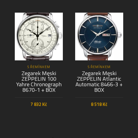
S ŘEMÍNKEM
S ŘEMÍNKEM
Zegarek Męski
Zegarek Męski
ZEPPELIN 100
ZEPPELIN Atlantic
Yahre Chronograph
Automatic 8466-3 +
8670-1 + BOX
BOX
7 832
Kč
8 518
Kč
PŘIDAT DO KOŠÍKU
PŘIDAT DO KOŠÍKU