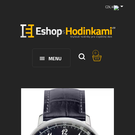
CZK, KČ
0
MENU