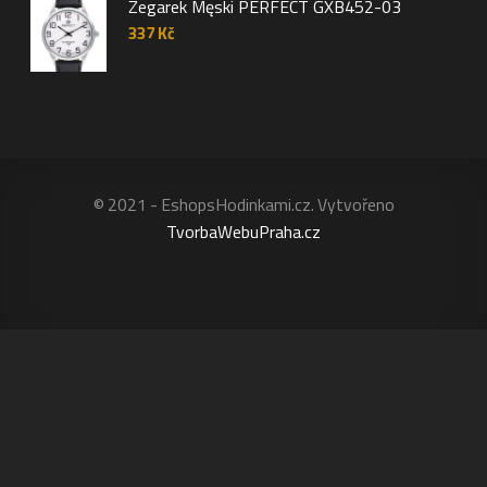
Zegarek Męski PERFECT GXB452-03
337
Kč
© 2021 - EshopsHodinkami.cz. Vytvořeno
TvorbaWebuPraha.cz