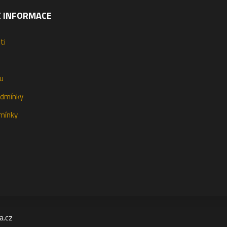
É INFORMACE
ti
u
odmínky
mínky
a.cz