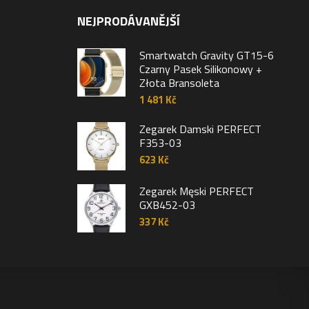
NEJPRODÁVANĚJŠÍ
Smartwatch Gravity GT15-6
Czarny Pasek Silikonowy +
Złota Bransoleta
1 481
Kč
Zegarek Damski PERFECT
F353-03
623
Kč
Zegarek Męski PERFECT
GXB452-03
337
Kč