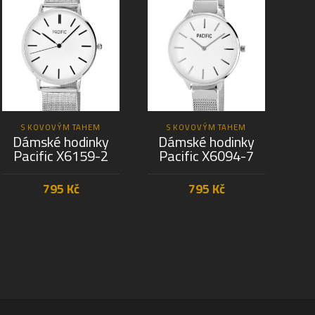
S KOVOVÝM TAHEM
S KOVOVÝM TAHEM
Dámské hodinky
Dámské hodinky
D
Pacific X6159-2
Pacific X6094-7
P
795
Kč
795
Kč
PŘIDAT DO KOŠÍKU
PŘIDAT DO KOŠÍKU