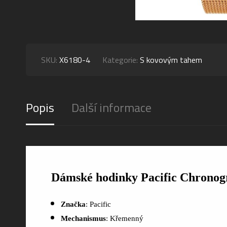
SKU:
X6180-4
Kategorie:
S kovovým tahem
Popis
Další informace
Dámské hodinky Pacific Chronog
Značka
: Pacific
Mechanismus
: Křemenný