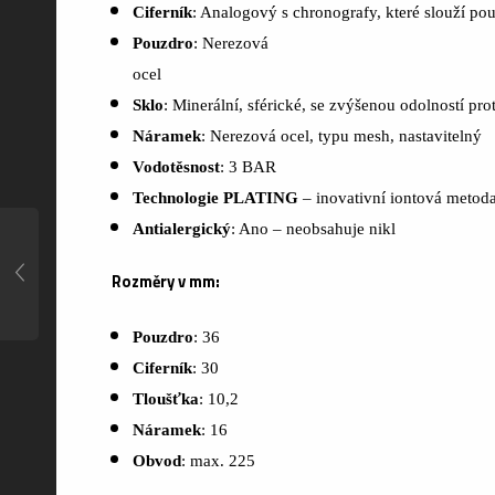
Ciferník
: Analogový s chronografy, které slouží po
Pouzdro
: Nerezová
ocel
Sklo
: Minerální, sférické, se zvýšenou odolností p
Náramek
: Nerezová ocel, typu mesh, nastavitelný
Vodotěsnost
: 3 BAR
Technologie PLATING
– inovativní iontová metoda
Antialergický
: Ano – neobsahuje nikl
Rozměry v mm:
Pouzdro
: 36
Ciferník
: 30
Tloušťka
: 10,2
Náramek
: 16
Obvod
: max. 225