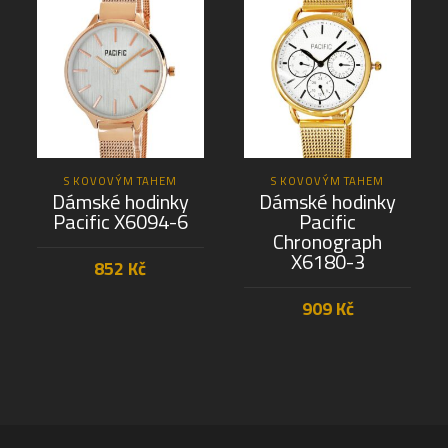
S KOVOVÝM TAHEM
S KOVOVÝM TAHEM
Dámské hodinky
Dámské hodinky
Pacific X6094-6
Pacific
Chronograph
X6180-3
852
Kč
909
Kč
PŘIDAT DO KOŠÍKU
PŘIDAT DO KOŠÍKU