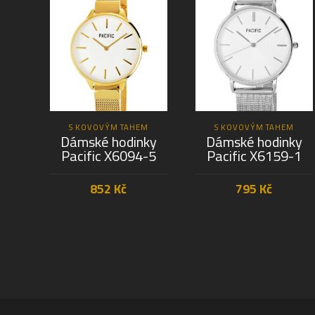
S KOVOVÝM TAHEM
S KOVOVÝM TAHEM
Dámské hodinky
Dámské hodinky
Pacific X6094-5
Pacific X6159-1
852
Kč
795
Kč
PŘIDAT DO KOŠÍKU
PŘIDAT DO KOŠÍKU