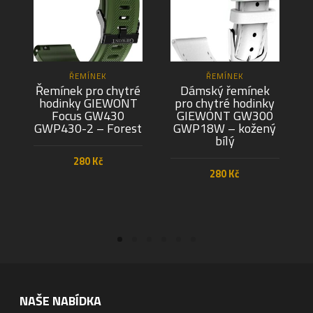
ŘEMÍNEK
ŘEMÍNEK
Řemínek pro chytré
Dámský řemínek
hodinky GIEWONT
pro chytré hodinky
Focus GW430
GIEWONT GW300
GWP430-2 – Forest
GWP18W – kožený
bílý
280
Kč
280
Kč
PŘIDAT DO KOŠÍKU
PŘIDAT DO KOŠÍKU
NAŠE NABÍDKA