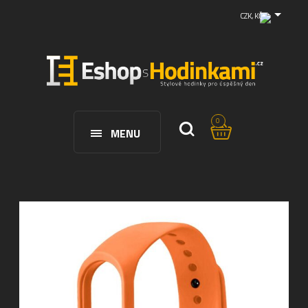
CZK, KČ
0
MENU