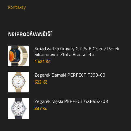
Kontakty
NEJPRODÁVANĚJŠÍ
Smartwatch Gravity GT15-6 Czarny Pasek
Silikonowy + Złota Bransoleta
1 481
Kč
Zegarek Damski PERFECT F353-03
623
Kč
Zegarek Męski PERFECT GXB452-03
337
Kč