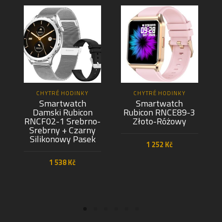
CHYTRÉ HODINKY
CHYTRÉ HODINKY
Smartwatch
Smartwatch
Damski Rubicon
Rubicon RNCE89-3
RNCF02-1 Srebrno-
Złoto-Różowy
Srebrny + Czarny
Silikonowy Pasek
1 252
Kč
1 538
Kč
PŘIDAT DO KOŠÍKU
PŘIDAT DO KOŠÍKU