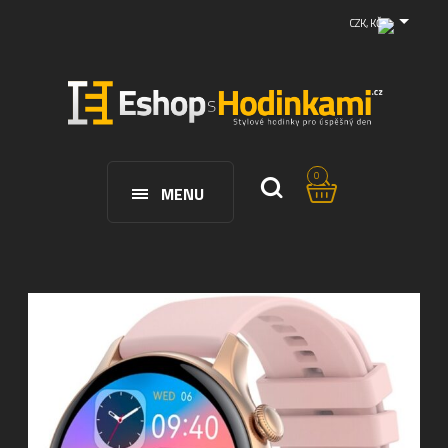
CZK, KČ
0
MENU