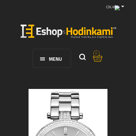
CZK, KČ
0
MENU