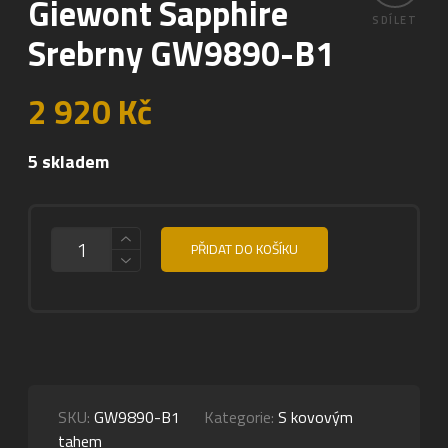
Giewont Sapphire
SDÍLET
Srebrny GW9890-B1
2 920
Kč
5 skladem
MNOŽSTVÍ
PŘIDAT DO KOŠÍKU
SKU:
GW9890-B1
Kategorie:
S kovovým
tahem