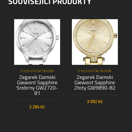
SOUVISEJÍCÍ PRODUKTY
S KOVOVÝM TAHEM
S KOVOVÝM TAHEM
Zegarek Damski
Zegarek Damski
Giewont Sapphire
Giewont Sapphire
Srebrny GW2720-
Złoty GW9890-B2
B1
3 092
Kč
2 284
Kč
PŘIDAT DO KOŠÍKU
PŘIDAT DO KOŠÍKU