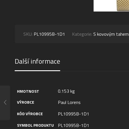
SKU:
PL10995B-1D1
Kategorie:
S kovovým tahem
Další informace
0.153 kg
HMOTNOST
Paul Lorens
VÝROBCE
PL10995B-1D1
KÓD VÝROBCE
PL10995B-1D1
SYMBOL PRODUKTU