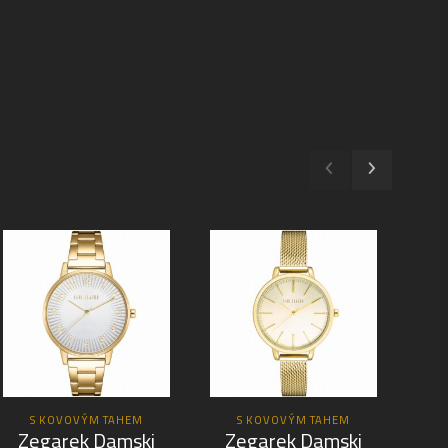
S KOVOVÝM TAHEM
S KOVOVÝM TAHEM
Zegarek Damski
Zegarek Damski
Z