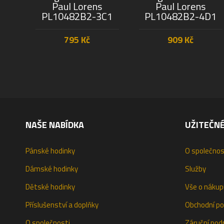
Paul Lorens
Paul Lorens
PL10482B2-3C1
PL10482B2-4D1
795
Kč
909
Kč
PŘIDAT DO KOŠÍKU
PŘIDAT DO KOŠÍKU
NAŠE NABÍDKA
UŽITEČN
Pánské hodinky
O společnos
Dámské hodinky
Služby
Dětské hodinky
Vše o nákup
Příslušenství a doplňky
Obchodní p
O společnosti
Záruční pod