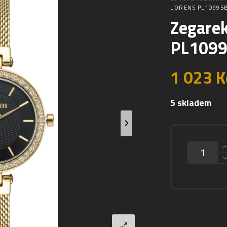
LORENS PL10995
Zegarek
PL1099
1 023
K
5 skladem
MNOŽSTVÍ