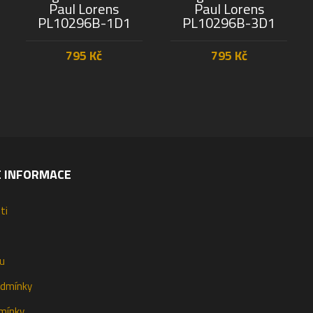
Paul Lorens
Paul Lorens
PL10296B-1D1
PL10296B-3D1
795
Kč
795
Kč
PŘIDAT DO KOŠÍKU
PŘIDAT DO KOŠÍKU
É INFORMACE
ti
u
odmínky
mínky