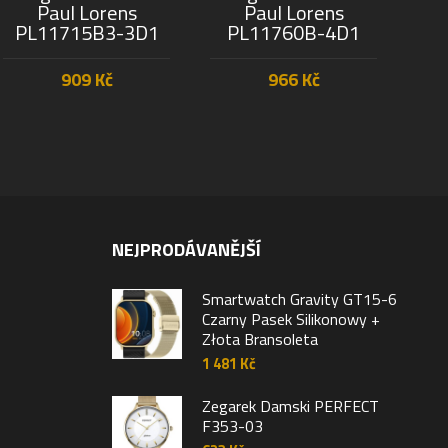
Paul Lorens
Paul Lorens
PL11715B3-3D1
PL11760B-4D1
P
909
Kč
966
Kč
PŘIDAT DO KOŠÍKU
PŘIDAT DO KOŠÍKU
NEJPRODÁVANĚJŠÍ
Smartwatch Gravity GT15-6
Czarny Pasek Silikonowy +
Złota Bransoleta
1 481
Kč
Zegarek Damski PERFECT
F353-03