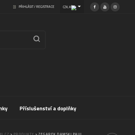
PŘIHLÁSIT / REGISTRACE
CZK, KČ
nky
Příslušenství a doplňky
I.CZ
>
PRODUKTY
>
ZEGAREK DAMSKI PAUL