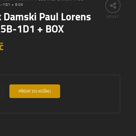
B-1D1 + BOX
 Damski Paul Lorens
SDÍLET
5B-1D1 + BOX
č
PŘIDAT DO KOŠÍKU