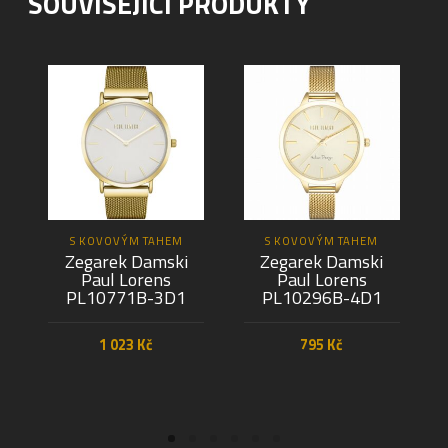
SOUVISEJÍCÍ PRODUKTY
S KOVOVÝM TAHEM
S KOVOVÝM TAHEM
Zegarek Damski
Zegarek Damski
Paul Lorens
Paul Lorens
PL10771B-3D1
PL10296B-4D1
1 023
Kč
795
Kč
PŘIDAT DO KOŠÍKU
PŘIDAT DO KOŠÍKU