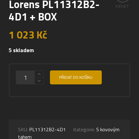
Lorens PL11312B2-
SDÍLET
4D1 + BOX
1 023
Kč
5 skladem
MNOŽSTVÍ
PŘIDAT DO KOŠÍKU
SKU:
PL11312B2-4D1
Kategorie:
S kovovým
tahem