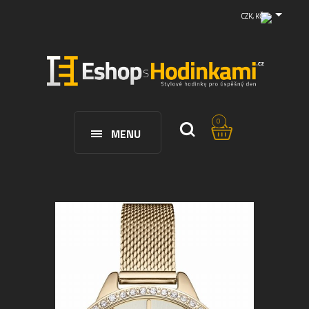
CZK, KČ
0
MENU