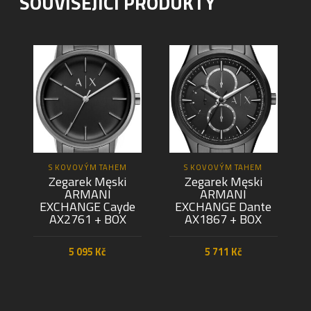
SOUVISEJÍCÍ PRODUKTY
S KOVOVÝM TAHEM
S KOVOVÝM TAHEM
Zegarek Męski
Zegarek Męski
ARMANI
ARMANI
EXCHANGE Cayde
EXCHANGE Dante
AX2761 + BOX
AX1867 + BOX
5 095
Kč
5 711
Kč
PŘIDAT DO KOŠÍKU
PŘIDAT DO KOŠÍKU