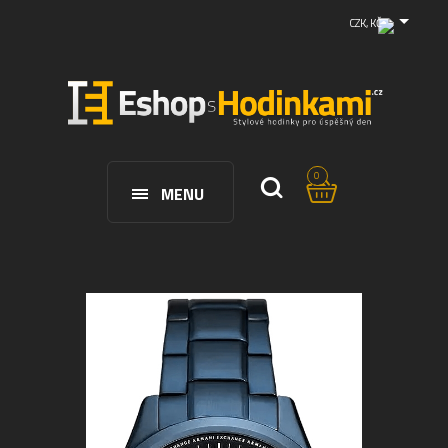
CZK, KČ
0
MENU