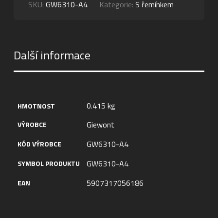
SKU:
GW6310-A4
Kategorie:
S řemínkem
Další informace
0.415 kg
HMOTNOST
Giewont
VÝROBCE
GW6310-A4
KÓD VÝROBCE
GW6310-A4
SYMBOL PRODUKTU
5907317056186
EAN