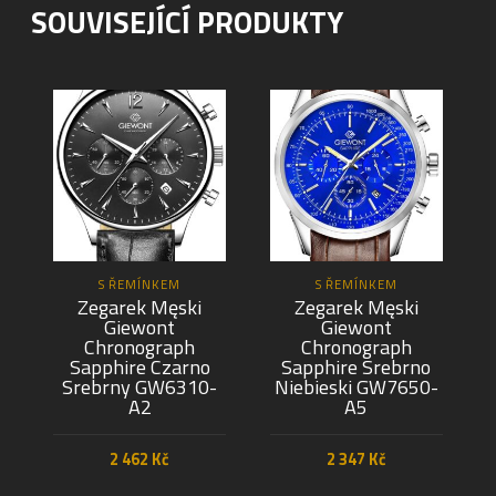
SOUVISEJÍCÍ PRODUKTY
S ŘEMÍNKEM
S ŘEMÍNKEM
Zegarek Męski
Zegarek Męski
Giewont
Giewont
Chronograph
Chronograph
Sapphire Czarno
Sapphire Srebrno
Srebrny GW6310-
Niebieski GW7650-
A2
A5
2 462
Kč
2 347
Kč