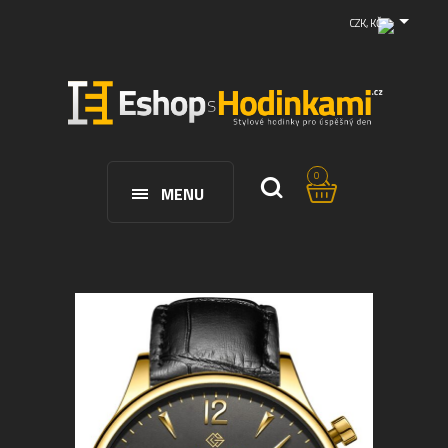
CZK, KČ
0
MENU