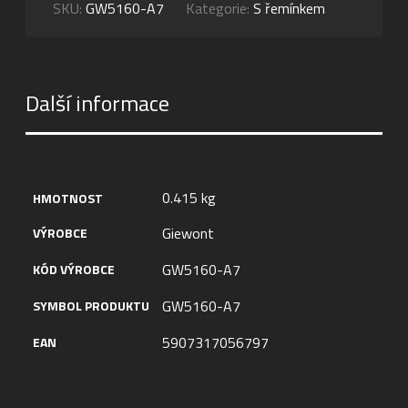
SKU:
GW5160-A7
Kategorie:
S řemínkem
Další informace
0.415 kg
HMOTNOST
Giewont
VÝROBCE
GW5160-A7
KÓD VÝROBCE
GW5160-A7
SYMBOL PRODUKTU
5907317056797
EAN