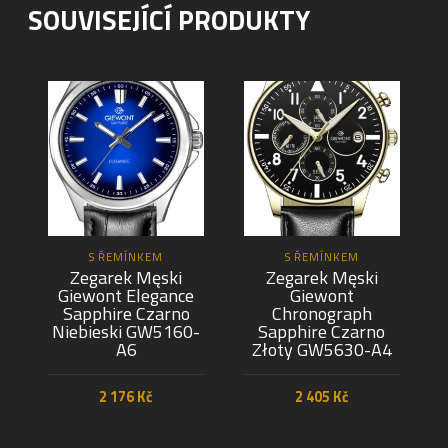
SOUVISEJÍCÍ PRODUKTY
S ŘEMÍNKEM
S ŘEMÍNKEM
Zegarek Męski
Zegarek Męski
Giewont Elegance
Giewont
Sapphire Czarno
Chronograph
Niebieski GW5160-
Sapphire Czarno
A6
Złoty GW5630-A4
2 176
Kč
2 405
Kč
PŘIDAT DO KOŠÍKU
PŘIDAT DO KOŠÍKU