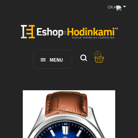
CZK, KČ
0
MENU