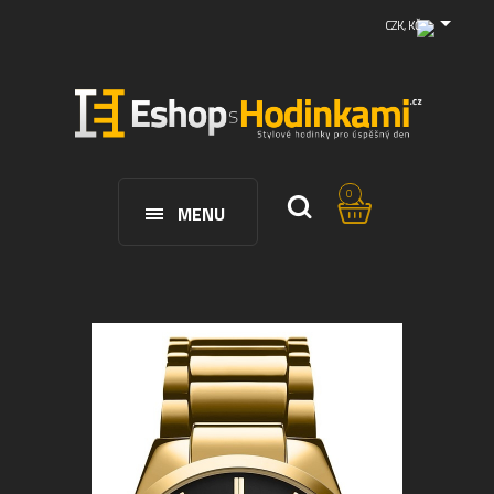
CZK, KČ
0
MENU