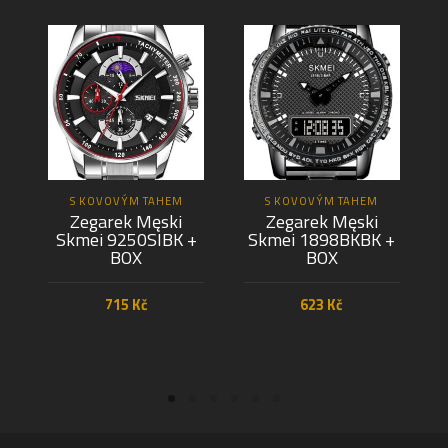
S KOVOVÝM TAHEM
S KOVOVÝM TAHEM
Zegarek Męski
Zegarek Męski
Skmei 9250SIBK +
Skmei 1898BKBK +
BOX
BOX
715
Kč
623
Kč
PŘIDAT DO KOŠÍKU
PŘIDAT DO KOŠÍKU