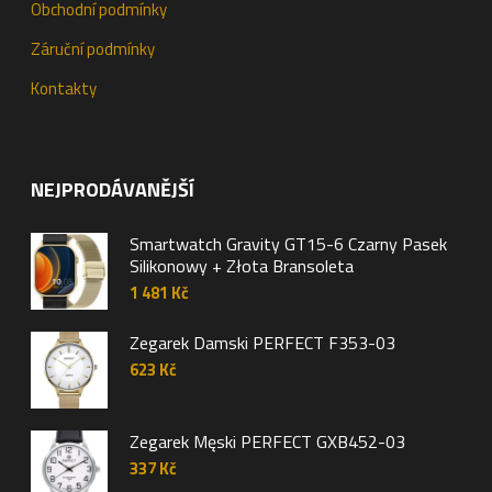
Obchodní podmínky
Záruční podmínky
Kontakty
NEJPRODÁVANĚJŠÍ
Smartwatch Gravity GT15-6 Czarny Pasek
Silikonowy + Złota Bransoleta
1 481
Kč
Zegarek Damski PERFECT F353-03
623
Kč
Zegarek Męski PERFECT GXB452-03
337
Kč