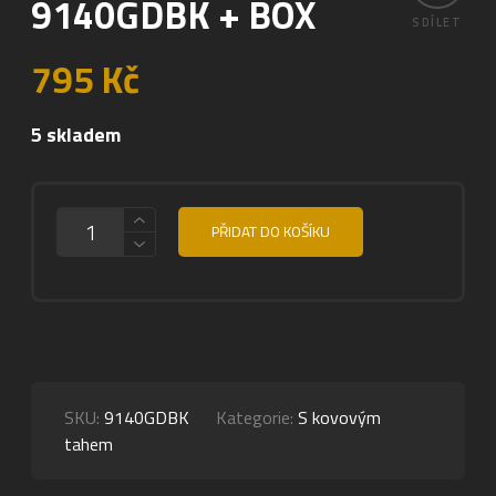
9140GDBK + BOX
SDÍLET
795
Kč
5 skladem
MNOŽSTVÍ
PŘIDAT DO KOŠÍKU
SKU:
9140GDBK
Kategorie:
S kovovým
tahem