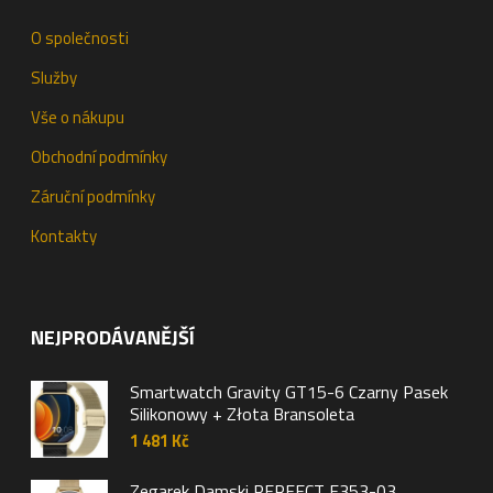
O společnosti
Služby
Vše o nákupu
Obchodní podmínky
Záruční podmínky
Kontakty
NEJPRODÁVANĚJŠÍ
Smartwatch Gravity GT15-6 Czarny Pasek
Silikonowy + Złota Bransoleta
1 481
Kč
Zegarek Damski PERFECT F353-03