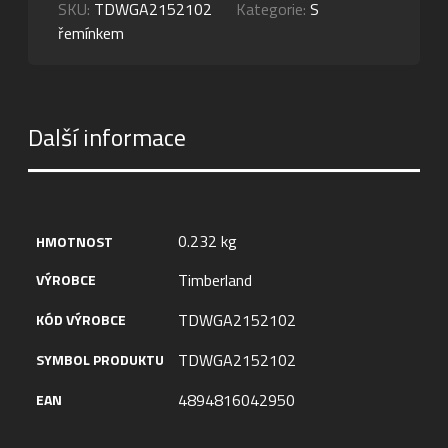
SKU:
TDWGA2152102
Kategorie:
S
řemínkem
Další informace
0.232 kg
HMOTNOST
Timberland
VÝROBCE
TDWGA2152102
KÓD VÝROBCE
TDWGA2152102
SYMBOL PRODUKTU
4894816042950
EAN