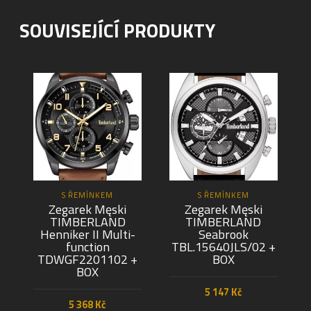
SOUVISEJÍCÍ PRODUKTY
S ŘEMÍNKEM
S ŘEMÍNKEM
Zegarek Męski
Zegarek Męski
TIMBERLAND
TIMBERLAND
Henniker II Multi-
Seabrook
function
TBL.15640JLS/02 +
TDWGF2201102 +
BOX
BOX
5 147
Kč
5 368
Kč