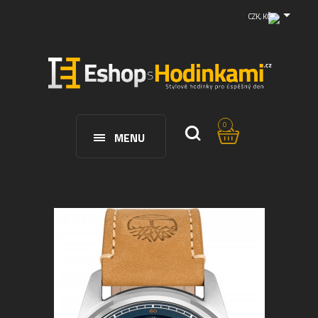
CZK, KČ
0
MENU