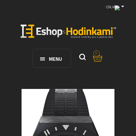
CZK, KČ
0
MENU