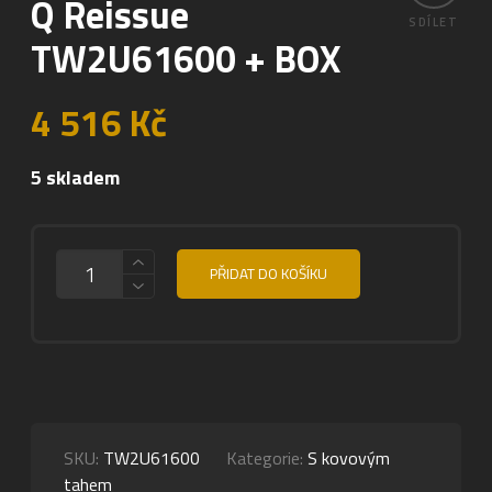
Q Reissue
SDÍLET
TW2U61600 + BOX
4 516
Kč
5 skladem
MNOŽSTVÍ
PŘIDAT DO KOŠÍKU
SKU:
TW2U61600
Kategorie:
S kovovým
tahem