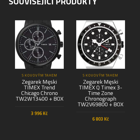
SOUVISEJÍCÍ PRODUKTY
S KOVOVÝM TAHEM
S KOVOVÝM TAHEM
Zegarek Męski
Zegarek Męski
TIMEX Trend
TIMEX Q Timex 3-
Chicago Chrono
Time Zone
TW2W13400 + BOX
Chronograph
TW2V69800 + BOX
3 996
Kč
6 803
Kč
PŘIDAT DO KOŠÍKU
PŘIDAT DO KOŠÍKU