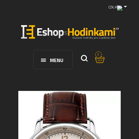
CZK, KČ
0
MENU