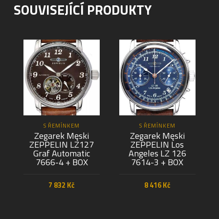
SOUVISEJÍCÍ PRODUKTY
S ŘEMÍNKEM
S ŘEMÍNKEM
Zegarek Męski
Zegarek Męski
ZEPPELIN LZ127
ZEPPELIN Los
Graf Automatic
Angeles LZ 126
7666-4 + BOX
7614-3 + BOX
7 832
Kč
8 416
Kč
PŘIDAT DO KOŠÍKU
PŘIDAT DO KOŠÍKU